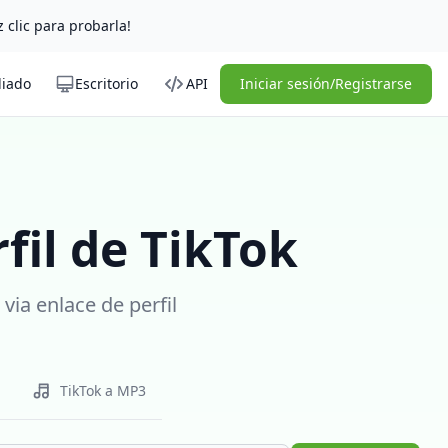
z clic para probarla!
liado
Escritorio
API
Iniciar sesión/Registrarse
fil de TikTok
via enlace de perfil
TikTok a MP3